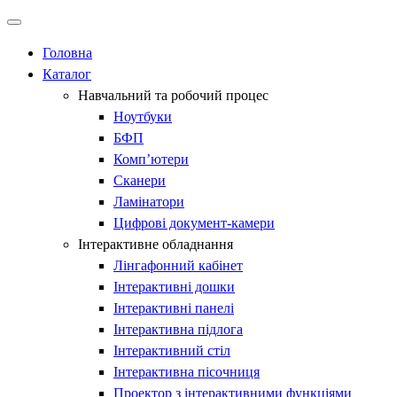
Головна
Каталог
Навчальний та робочий процес
Ноутбуки
БФП
Комп’ютери
Сканери
Ламінатори
Цифрові документ-камери
Інтерактивне обладнання
Лінгафонний кабінет​
Інтерактивні дошки​
Інтерактивні панелі​
Інтерактивна підлога
Інтерактивний стіл​
Інтерактивна пісочниця​
Проектор з інтерактивними функціями​