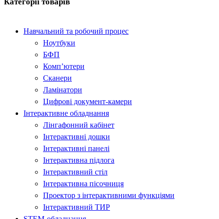
Категорії товарів
Навчальний та робочий процес
Ноутбуки
БФП
Комп’ютери
Сканери
Ламінатори
Цифрові документ-камери
Інтерактивне обладнання
Лінгафонний кабінет​
Інтерактивні дошки​
Інтерактивні панелі​
Інтерактивна підлога
Інтерактивний стіл​
Інтерактивна пісочниця​
Проектор з інтерактивними функціями​
Інтерактивний ТИР
STEM-обладнання