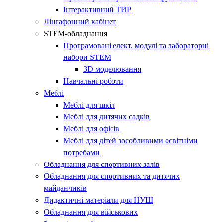
Інтерактивний ТИР
Лінгафонний кабінет​
STEM-обладнання
Програмовані елект. модулі та лабораторні
набори STEM​
3D моделювання​
Навчальні роботи​
Меблі
Меблі для шкіл
Меблі для дитячих садків
Меблі для офісів
Меблі для дітей зособливими освітніми
потребами
Обладнання для спортивних залів
Обладнання для спортивних та дитячих
майданчиків
Дидактичні матеріали для НУШ
Обладнання для військових