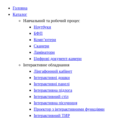
Головна
Каталог
Навчальний та робочий процес
Ноутбуки
БФП
Комп’ютери
Сканери
Ламінатори
Цифрові документ-камери
Інтерактивне обладнання
Лінгафонний кабінет​
Інтерактивні дошки​
Інтерактивні панелі​
Інтерактивна підлога
Інтерактивний стіл​
Інтерактивна пісочниця​
Проектор з інтерактивними функціями​
Інтерактивний ТИР