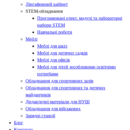
Лінгафонний кабінет​
STEM-обладнання
Програмовані елект. модулі та лабораторні
набори STEM​
Навчальні роботи​
Меблі
Меблі для шкіл
Меблі для дитячих садків
Меблі для офісів
Меблі для дітей зособливими освітніми
потребами
Обладнання для спортивних залів
Обладнання для спортивних та дитячих
майданчиків
Дидактичні матеріали для НУШ
Обладнання для військових
Зарядні станції
Блог
Контакти